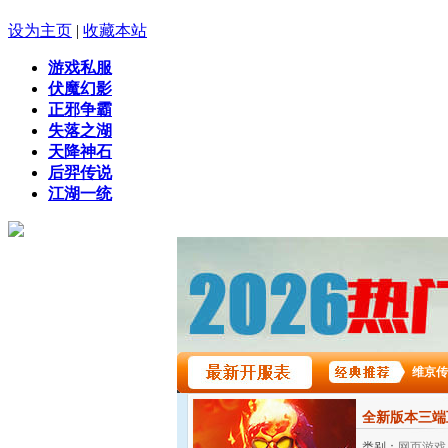
设为主页
|
收藏本站
游戏私服
伏魔幻影
正邪争霸
失落之湖
天降神石
后羿传说
江湖一统