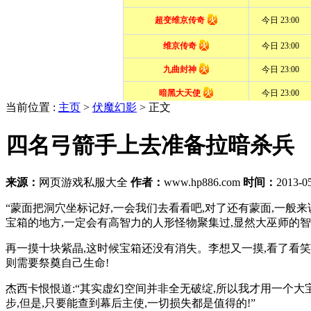
当前位置 :
主页
>
伏魔幻影
> 正文
四名弓箭手上去准备拉暗杀兵
来源：
网页游戏私服大全
作者：
www.hp886.com
时间：
2013-05
“蒙面把洞穴坐标记好,一会我们去看看吧,对了还有蒙面,一般
宝箱的地方,一定会有高智力的人形怪物聚集过,显然大巫师的
再一摸十块紫晶,这时候宝箱还没有消失。李想又一摸,看了看笑
则需要祭奠自己生命!
杰西卡恨恨道:“其实虚幻空间并非全无破绽,所以我才用一个大
步,但是,只要能查到幕后主使,一切损失都是值得的!”