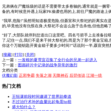
兄弟俩在尸魔练级的话是不需要带太多卷轴的,通常就是一捆零
备的,有时候意外遇上玩家PK偷袭也用的上,前往尸魔的路途上
“我草,危险!”虽然明知道极度危险,但聂宣和大祭祀的距离实
的,毕竟他没有仇恨在身,大祭祀不会这么急于击杀他,但他忽略
“好了,大部队就停到岔道出口这里吧。四名弓箭手上去准备拉
了,记住一点,我们不是来干掉大祭祀的,而是为了那个黄金宝箱,
你这个万能钥匙开黄金箱子要多少时间?”话说到一半,聂宣突然
[
搜藏
]
[
打印
]
[
关闭
]
上一篇：
一发根的夏雪宜召集了全行会的兄弟一起进入
下一篇：
图画碎片中记录的战争异常的激烈
文档分类
伏魔幻影
正邪争霸
失落之湖
天降神石
后羿传说
江湖一统
热门文档
王恒潇前段时间邀请了世界跆拳道
不过治疗术补的血量比起龟蛋hp损
盛大怕什么？