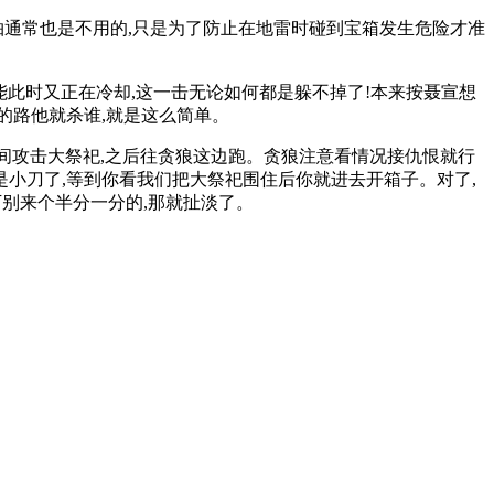
轴通常也是不用的,只是为了防止在地雷时碰到宝箱发生危险才准
能此时又正在冷却,这一击无论如何都是躲不掉了!本来按聂宣想
的路他就杀谁,就是这么简单。
时间攻击大祭祀,之后往贪狼这边跑。贪狼注意看情况接仇恨就行
就是小刀了,等到你看我们把大祭祀围住后你就进去开箱子。对了,
万别来个半分一分的,那就扯淡了。