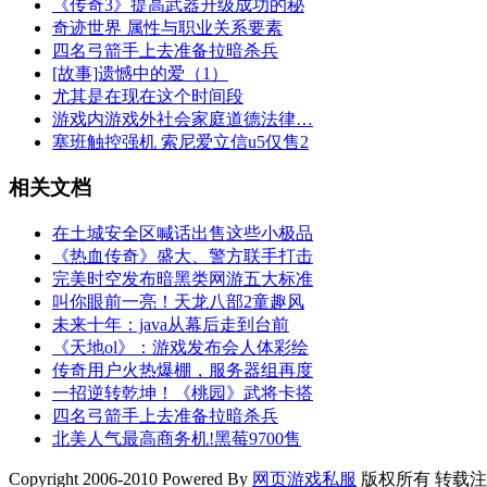
《传奇3》提高武器升级成功的秘
奇迹世界 属性与职业关系要素
四名弓箭手上去准备拉暗杀兵
[故事]遗憾中的爱（1）
尤其是在现在这个时间段
游戏内游戏外社会家庭道德法律…
塞班触控强机 索尼爱立信u5仅售2
相关文档
在土城安全区喊话出售这些小极品
《热血传奇》盛大、警方联手打击
完美时空发布暗黑类网游五大标准
叫你眼前一亮！天龙八部2童趣风
未来十年：java从幕后走到台前
《天地ol》：游戏发布会人体彩绘
传奇用户火热爆棚，服务器组再度
一招逆转乾坤！《桃园》武将卡搭
四名弓箭手上去准备拉暗杀兵
北美人气最高商务机!黑莓9700售
Copyright 2006-2010 Powered By
网页游戏私服
版权所有 转载注明来源