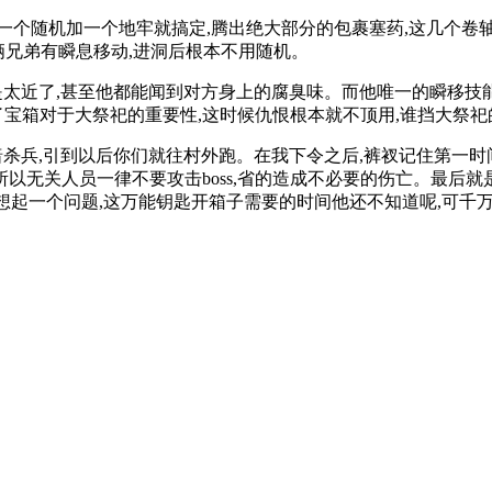
一个随机加一个地牢就搞定,腾出绝大部分的包裹塞药,这几个卷
俩兄弟有瞬息移动,进洞后根本不用随机。
在是太近了,甚至他都能闻到对方身上的腐臭味。而他唯一的瞬移技
了宝箱对于大祭祀的重要性,这时候仇恨根本就不顶用,谁挡大祭祀
暗杀兵,引到以后你们就往村外跑。在我下令之后,裤衩记住第一
所以无关人员一律不要攻击boss,省的造成不必要的伤亡。最后
想起一个问题,这万能钥匙开箱子需要的时间他还不知道呢,可千