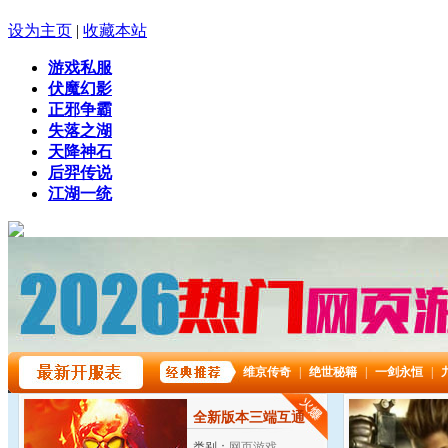
设为主页
|
收藏本站
游戏私服
伏魔幻影
正邪争霸
失落之湖
天降神石
后羿传说
江湖一统