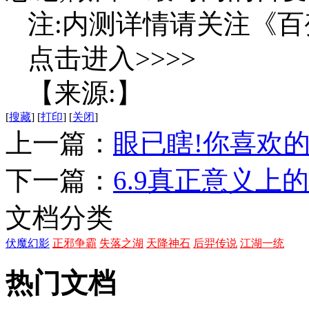
注:内测详情请关注《
点击进入>>>>
【来源:】
[
搜藏
]
[
打印
]
[
关闭
]
上一篇：
眼已瞎!你喜欢
下一篇：
6.9真正意义上的
文档分类
伏魔幻影
正邪争霸
失落之湖
天降神石
后羿传说
江湖一统
热门文档