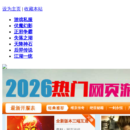
设为主页
|
收藏本站
游戏私服
伏魔幻影
正邪争霸
失落之湖
天降神石
后羿传说
江湖一统