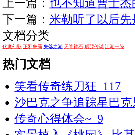
上一篇：
也不知道曹士杰
下一篇：
米勒听了以后先
文档分类
伏魔幻影
正邪争霸
失落之湖
天降神石
后羿传说
江湖一统
热门文档
笑看传奇练刀狂_117
沙巴克之争追踪星巴克
传奇心得体会~_9
实景植入《桃园》 比基