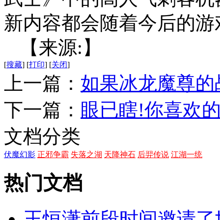
新内容都会随着今后的游
【来源:】
[
搜藏
]
[
打印
]
[
关闭
]
上一篇：
如果冰龙魔尊的
下一篇：
眼已瞎!你喜欢
文档分类
伏魔幻影
正邪争霸
失落之湖
天降神石
后羿传说
江湖一统
热门文档
王恒潇前段时间邀请了