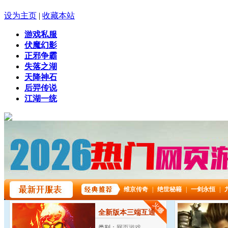
设为主页
|
收藏本站
游戏私服
伏魔幻影
正邪争霸
失落之湖
天降神石
后羿传说
江湖一统